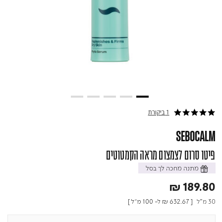
1 ביקורת
5.0 star rating
SEBOCALM
פיטו סרום לצמצום מראה הקמטוטים
מתנה מחכה לך בסל
₪ 189.80
30 מ"ל
[
₪ 632.67
ל- 100 מ"ל ]