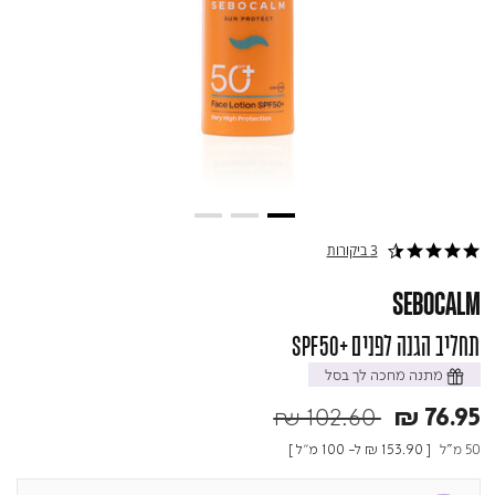
3 ביקורות
4.7 star rating
SEBOCALM
תחליב הגנה לפנים +SPF50
מתנה מחכה לך בסל
Price reduced from
to
₪ 102.60
₪ 76.95
50 מ"ל
[
₪ 153.90
ל- 100 מ"ל ]