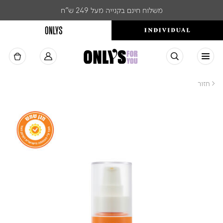
משלוח חינם בקנייה מעל 249 ש"ח
ONLYS
< חזור