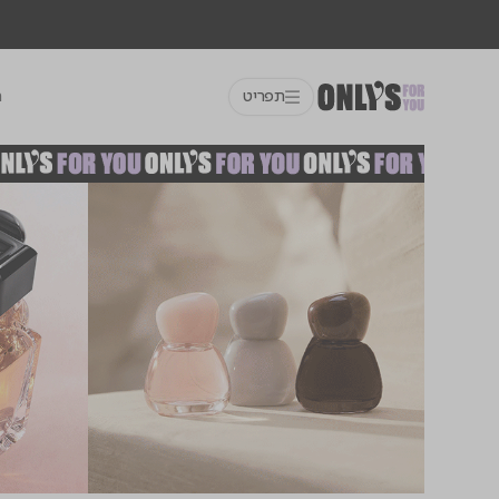
תפריט
ח