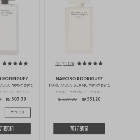
126 ביקורות
4.9 star rating
4.8 star rating
O RODRIGUEZ
NARCISO RODRIGUEZ
בושם לאישה PURE MUSC BLANC
בושם לאישה PURE MUSC א.ד.פ
אדפ
100 מ"ל
|
₪ 551.20
ל- 100 מ"ל
150 מ"ל
|
₪ 335.53
duced from
to
Price reduced from
to
0
₪ 503.30
₪ 689.00
₪ 551.20
150 מ"ל
הוספה לסל
הוספה ל