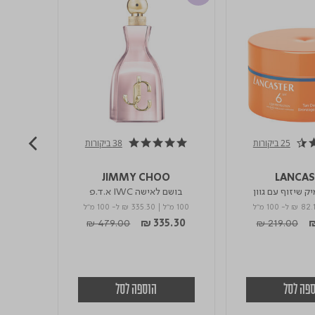
25 ביקורות
38 ביקורות
5.0 star rating
E
JIMMY CHOO
LANCAS
בושם לאישה IWC א.ד.פ
בושם לאישה EAU D'ISSEY
₪ 82.
ל- 100 מ"ל
100 מ"ל
|
₪ 335.30
ל- 100 מ"ל
100 מ"ל
m
Price reduced from
to
Price reduce
to
5.30
₪ 479.00
₪ 335.30
₪ 219.00
₪
פה לסל
הוספה לסל