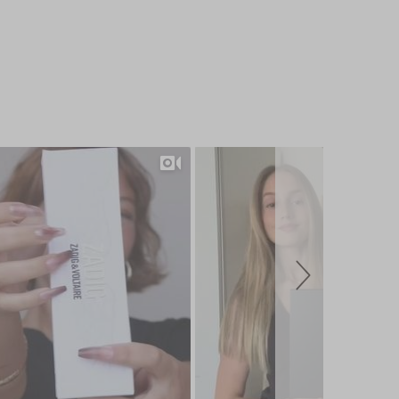
Slide controls
Slideshow