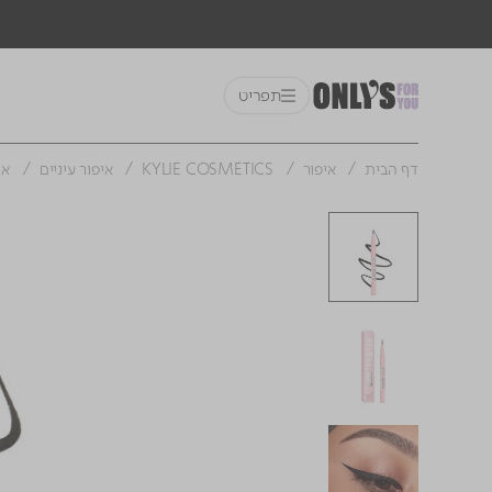
תפריט
דף הבית
איפור
KYLIE COSMETICS
איפור עיניים
איי