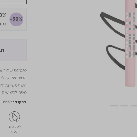
30% ה
-30%
בתוקף 
חב
פיגמנט שחור עו
הטיפ של קיילי 
השתמשי בלחץ קל
מטה לביצועים ט
009559
ברקוד :
לכל סוגי
העור