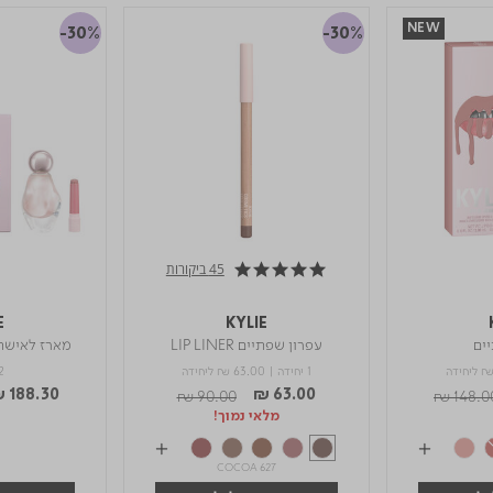
NEW
-30%
-30%
45 ביקורות
4.8 star rating
E
KYLIE
ים
עפרון שפתיים LIP LINER
מארז לאישה COSMIC א.ד
₪
ליחידה
1 יחידה
|
₪ 63.00
ליחידה
2 מוצר
d from
Price reduced from
to
Price re
 188.30
₪ 90.00
₪ 63.00
₪ 148.0
מלאי נמוך!
COCOA 627