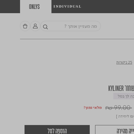
ONLYS
25 ביקורות
KYLINER
 לך בסל
Price r
₪ 99.00
מלאי נמוך!
₪
ליחידה ]
יה מהירה
הוספה לסל