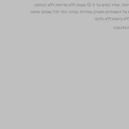
להנחה קלה במיוחד. עמיד במים עד ל-12 שעות ללא מריחות ללא הכתמה
ח על השפתיים ומעניק עמידות גבוהה יותר לכל שפתון שיונח
ללא בישום.ללא גלוטן
4064941