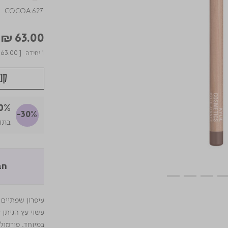
COCOA 627
educed from
to
₪ 63.00
1 יחידה
63.00
[
קני
30% ה
-30%
בתוקף 
חב
עיפרון שפתיים 
עשוי עץ הניתן 
במיוחד. פורמו