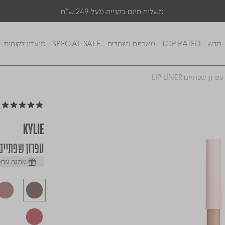
משלוח חינם בקנייה מעל 249 ש"ח
חדש
TOP RATED
מארזים מיוחדים
SPECIAL SALE
מועדון לקוחות
עפרון שפתיים LIP LINER
4.8 star rating
KYLIE
עפרון שפתיים P LINER COCOA 627
מתנה מחכה