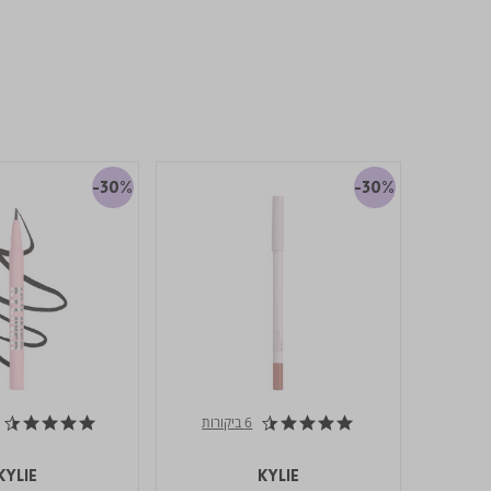
-30%
-30%
6 ביקורות
4.5 star rating
4.7 star rating
KYLIE
KYLIE