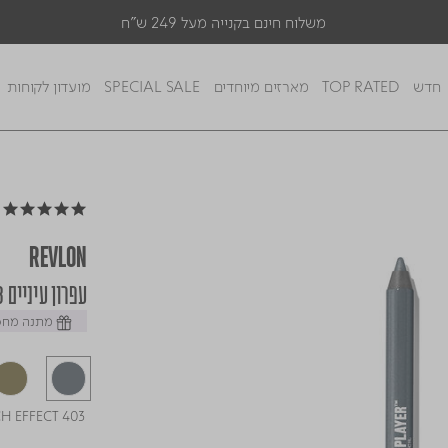
משלוח חינם בקנייה מעל 249 ש"ח
חדש
TOP RATED
מארזים מיוחדים
SPECIAL SALE
מועדון לקוחות
5.0 star rating
REVLON
עפרון עיניים COLORSTAY GLITCH EFFECT 403
מתנה מחכה
403 GLITCH EFFECT