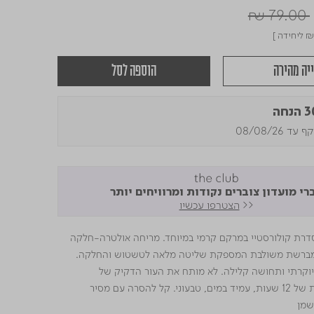
Price r
₪ 79.00
₪
ליחידה ]
יה מהירה
הוספה לסל
נחה
עד 08/08/26
רי מועדון צוברים נקודות ומרוויחים יותר
<<
הצטרפו עכשיו
מסדרת קולורסטיי במרקם קרמי במיוחד. מריחה אולטרה-חלקה
. מברשת משולבת המספקת שליטה מלאה לטשטוש והחלקה.
יוקרתי ותחושה קלילה. לא מותח את העור הדקיק של
העיניים. עמידות של 12 שעות, עמיד במים, טבעוני. קל להסרה עם מסיר
שמן