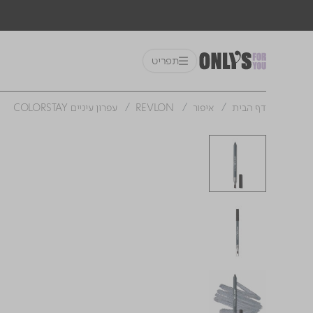
תפריט
דף הבית
איפור
REVLON
עפרון עיניים COLORSTAY