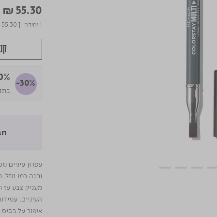
educed from
to
₪ 55.30
1 יחידה
 55.30
[
קני
30% ה
-30%
בתוקף 
חב
עפרון עיניים 
ורכה כמו נוזל
מעניק צבע עז ו
איפור על בסיס 