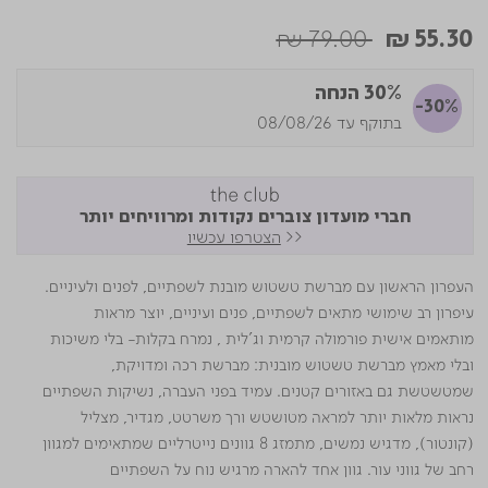
Price reduced from
to
₪ 79.00
₪ 55.30
30% הנחה
-30%
בתוקף עד 08/08/26
חברי מועדון צוברים נקודות ומרוויחים יותר
<<
הצטרפו עכשיו
העפרון הראשון עם מברשת טשטוש מובנת לשפתיים, לפנים ולעיניים.
עיפרון רב שימושי מתאים לשפתיים, פנים ועיניים, יוצר מראות
מותאמים אישית פורמולה קרמית וג'לית , נמרח בקלות- בלי משיכות
ובלי מאמץ מברשת טשטוש מובנית: מברשת רכה ומדויקת,
שמטשטשת גם באזורים קטנים. עמיד בפני העברה, נשיקות השפתיים
נראות מלאות יותר למראה מטושטש ורך משרטט, מגדיר, מצליל
(קונטור), מדגיש נמשים, מתמזג 8 גוונים נייטרליים שמתאימים למגוון
רחב של גווני עור. גוון אחד להארה מרגיש נוח על השפתיים