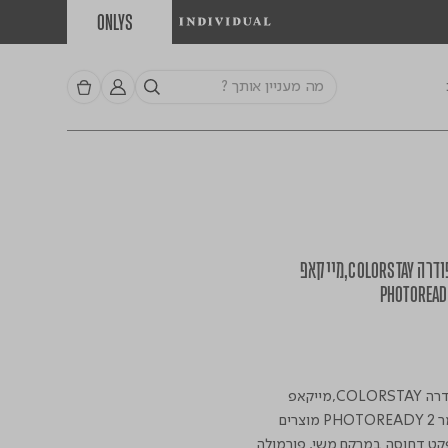
ONLYS
מארז גלואו לפנים - פודרה COLORSTAY,מייקאפ
מארז גלואו לפנים: פודרה COLORSTAY,מייקאפ
COLORSTAY,פריימר PHOTOREADY 2 מוצרים
קט דחוסה במרקם משי, פורמולה