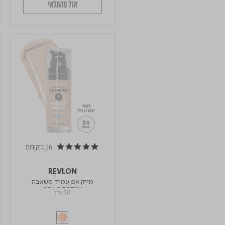
אזל מהמלאי
16 ביקורות
4.9 star rating
REVLON
מייק אפ עמיד משאבה
COLORSTAY
30 מ"ל