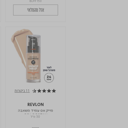
BUFF 150
אזל מהמלאי
11 ביקורות
4.6 star rating
REVLON
מייק אפ עמיד משאבה
COLORSTAY
30 מ"ל