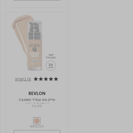
16 ביקורות
4.9 star rating
REVLON
מייק אפ עמיד משאבה
COLORSTAY
30 מ"ל
BEIGE 220