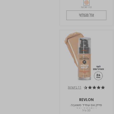
IVORY 110
אזל מהמלאי
11 ביקורות
4.6 star rating
REVLON
מייק אפ עמיד משאבה
COLORSTAY
30 מ"ל