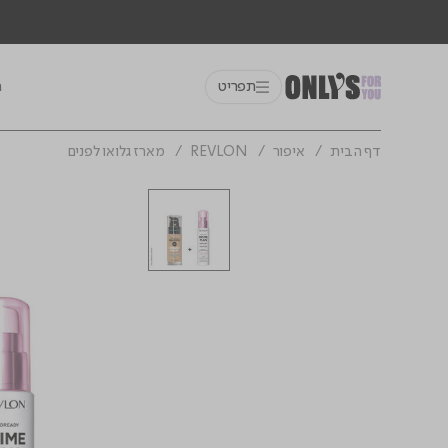
תפריט
ח
דף הבית
איפור
REVLON
מארז גלואו לפנים