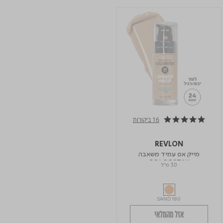
16 ביקורות
4.9 star rating
REVLON
מייק אפ עמיד משאבה
COLORSTAY
30 מ"ל
SAND 180
אזל מהמלאי