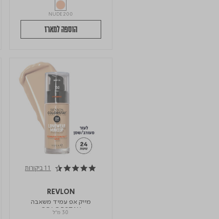
NUDE 200
הוספה למארז
11 ביקורות
4.6 star rating
REVLON
מייק אפ עמיד משאבה
COLORSTAY
30 מ"ל