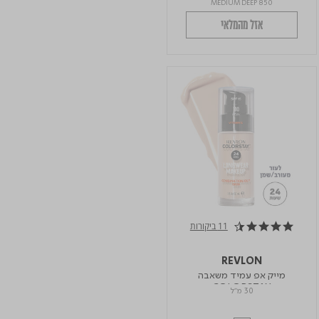
850 MEDIUM DEEP
אזל מהמלאי
11 ביקורות
4.6 star rating
REVLON
מייק אפ עמיד משאבה
COLORSTAY
30 מ"ל