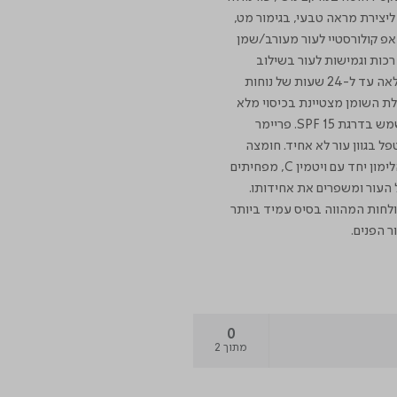
ליצירת מראה טבעי, בגימור מט,
 אפ קולורסטיי לעור מעורב/שמן
כות וגמישות לעור בשילוב
קלילות ועמידות מופלאה עד ל-24 שעות של נוחות
לת השומן מצטיינת בכיסוי מלא
ומכילה מסנן קרינת שמש בדרגת SPF 15. פריימר
 בגוון עור לא אחיד. חומצה
לקטית ותמצית פרי הלימון יחד עם ויטמין C, מפחיתים
 העור ומשפרים את אחידותו.
ולחות המהווה בסיס עמיד ביותר
ר הפנים.
0
מתוך 2