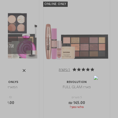
ONLINE ONLY
אזל מהמלא
1 ביקורת
5.0 star rating
Y ON ONLYS
REVOLUTION
מארז FULL GLAM
המארז של מ
5 מוצרים
10 מוצרים
 519.00
₪ 145.00
מלאי נמוך!