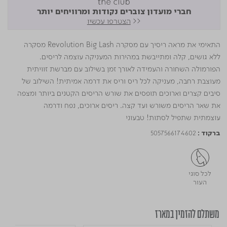
חברי מועדון צוברים נקודות ומרוויחים יותר
<<
הצטרפו עכשיו
התאימי את מראה ריסיך עם מסקרה Revolution Big Lash מסקרה
ללא גושים, קלה ומתייבשת במהירות המעניקה עוצמה לריסים.
הפורמולה השחורה והעמידה לאורך זמן בשילוב עם מברשת זוויתית
מעוצבת רחבה, מעניקה לכל ריס וריס את דרמה אמיתית! השילוב של
סיבים קצרים וארוכים תופסים את שורש הריסים הקטנים ביותר ומצפה
את שאר הריסים משורש ועד קצה. ריסים ארוכים, נפח ודרמה
עוצמתית שתפיל לסתות! טבעוני
5057566174602
ברקוד :
לכל סוגי
העור
משתלם להזמין במארז