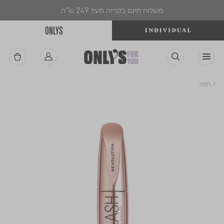
משלוח חינם בקנייה מעל 249 ש"ח
ONLYS
< חזור