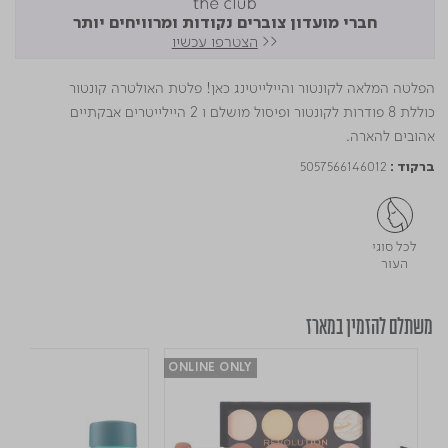
חברי מועדון צוברים נקודות ומרוויחים יותר
<<
הצטרפו עכשיו
הפלטה המלאה לקונטור והיילייטינג כאן! פלטת האולטרה קונטור
כוללת 8 פודרות לקונטור ופיסול מושלם ו 2 היילייטרים אבקתיים
אהובים להארה.
5057566146012
ברקוד :
לכל סוגי
העור
משתלם להזמין במארז
ONLINE ONLY