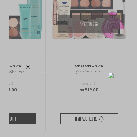
אזל מהמלאי
Y ON ONLYS
ONLY ON ONLYS
המארז של מרלן
מארז GLOW BASE
10 מוצרים
5 מוצרים
 249.00
₪ 519.00
עדכנו כשיחזור
הוספה לס