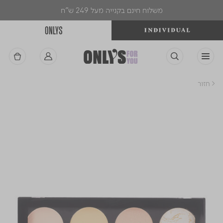
משלוח חינם בקנייה מעל 249 ש"ח
ONLYS
< חזור