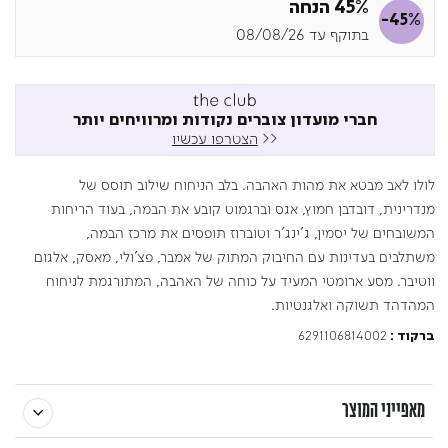
45% הנחה
-45%
בתוקף עד 08/08/26
חברי מועדון צוברים נקודות ומרוויחים יותר
<<
הצטרפו עכשיו
לולו לאב מבטא את מהות האהבה. בלב הניחוח שילוב תוסס של
מנדרינית, דובדבן חמוץ, אגס וברגמוט קובע את הבמה, בעוד הריחות
המשובחים של יסמין, ג'ינג'ר וטוברוז תופסים את מרכז הבמה,
משתלבים בעדינות עם החיבוק המתוק של אמבר, פצ'ולי, מאסק, אלגום
ווטיבר. מסע ארומטי המעיד על כוחה של האהבה, המתורגמת לניחוח
המהדהד תשוקה ואלגנטיות.
6291106814002
ברקוד :
מאפייני המוצר