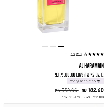
3 ביקורות
4.7 star rating
AL HARAMAIN
בושם לאישה LOULOU LOVE א.ד.פ
מתנה מחכה לך בסל
Price reduced from
to
₪ 332.00
₪ 182.60
100 מ"ל
[
₪ 182.60
ל- 100 מ"ל ]