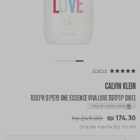
6 ביקורות
4.8 star rating
CALVIN KLEIN
בושם יוניסקס ONE ESSENCE VIVA LOVE פרפיום אינטנס
מתנה מחכה לך בסל
Price reduced from
to
₪ 249.00
₪ 174.30
100 מ"ל
[
₪ 174.30
ל- 100 מ"ל ]