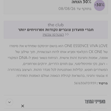
30% הנחה
-30%
בתוקף עד 08/08/26
חברי מועדון צוברים נקודות ומרוויחים יותר
<<
הצטרפו עכשיו
ONE ESSENCE VIVA LOVE הוא בושם יוניסקס שמחדש את סיפורו
של CK ONE הקלאסי ומביא אותו לרוח העכשווית, תוך שילוב של
אופנה, אמנות וחגיגת זהות אישית. הניחוח נשאר נאמן ל-DNA המקורי
- רענן, נקי ומינימליסטי, עם תווים הדריים, ירוקים ופרחוניים,
המשדרים חופש, קלילות ואותנטיות לכל מגדר וזהות. העיצוב במהדורה
זו צבעוני וחגיגי, בהשראת קהילת הגאווה ועולם האמנות המודרני.
3616306701939
ברקוד :
מאפייני המוצר