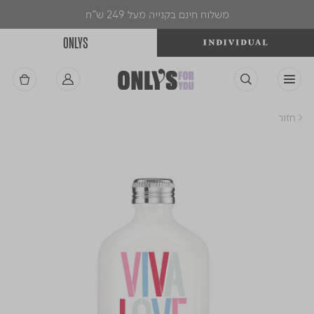
משלוח חינם בקנייה מעל 249 ש"ח
ONLYS
< חזור