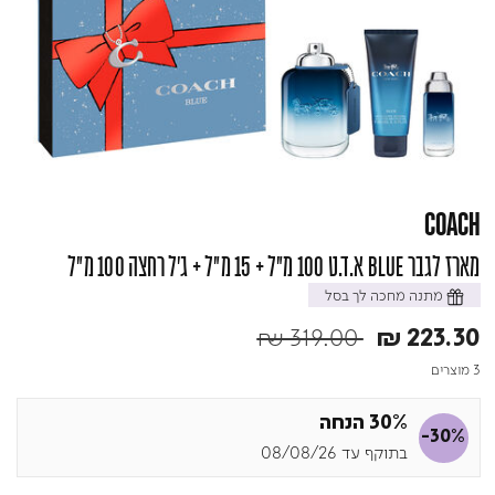
COACH
מארז לגבר BLUE א.ד.ט 100 מ"ל + 15 מ"ל + ג'ל רחצה 100 מ"ל
מתנה מחכה לך בסל
Price reduced from
to
₪ 319.00
₪ 223.30
3 מוצרים
30% הנחה
-30%
בתוקף עד 08/08/26