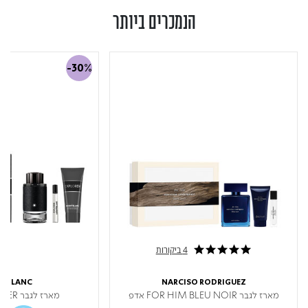
הנמכרים ביותר
-30%
4 ביקורות
5.0 star rating
TBLANC
NARCISO RODRIGUEZ
מארז לגבר FOR HIM BLEU NOIR אדפ
מארז לגבר EXPLORER א.ד.פ