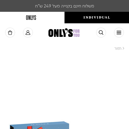
משלוח חינם בקנייה מעל 249 ש"ח
ONLYS
< חזור