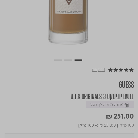
1 ביקורת
5.0 star rating
GUESS
בושם יוניסקס ORIGINALS 3 א.ד.ט
מתנה מחכה לך בסל
₪ 251.00
100 מ"ל
[
₪ 251.00
ל- 100 מ"ל ]