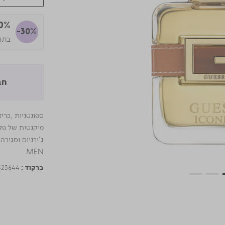
30% ה
-30%
בתוקף 
חב
ספונטניות ,כר
פיקנטית של פלפ
MEN
323644
ברקוד :