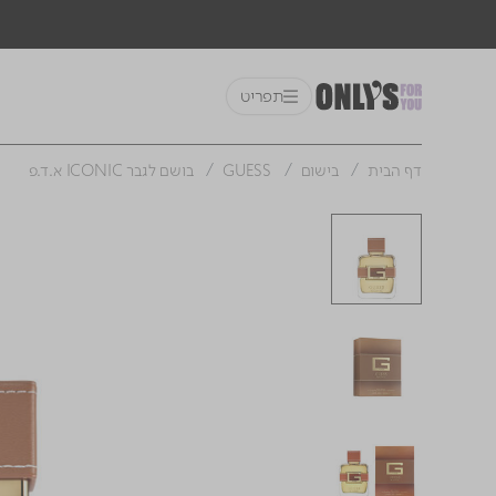
תפריט
דף הבית
בישום
GUESS
בושם לגבר ICONIC א.ד.פ