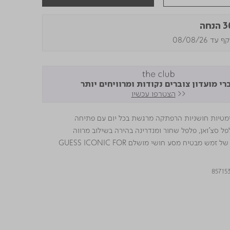
נחה
עד 08/08/26
רי מועדון צוברים נקודות ומרוויחים יותר
<<
הצטרפו עכשיו
יזמטיות חושניות הרפתקה מרגשת בכל יום עם פתיחה
ל סצ'ואן, פלפל שחור ומנדרינה בהירה בשילוב מרווה
ג'ירניום וסגירה של זמש מבטיח מסע חושי מושלם GUESS ICONIC FOR
85715