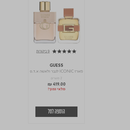
9 ביקורות
4.9 star rating
GUESS
מארז ICONIC לגבר ולאשה א.ד.פ
2 מוצרים
₪ 419.00
מלאי נמוך!
הוספה לסל