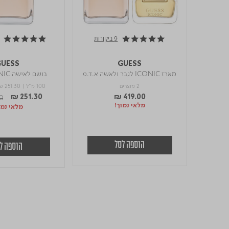
9 ביקורות
4.9 star rating
4.9 star rating
GUESS
GUESS
מארז ICONIC לגבר ולאשה א.ד.פ
בושם לאישה ICONIC א.ד.פ
2 מוצרים
100 מ"ל
|
₪ 251.30
duced from
to
0
₪ 251.30
₪ 419.00
מלאי נמוך!
מלאי נמו
הוספה לסל
הוספה ל