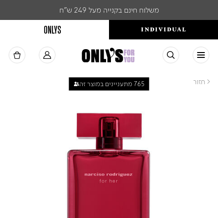
משלוח חינם בקנייה מעל 249 ש"ח
ONLYS
< חזור
765 מתעניינים במוצר זה