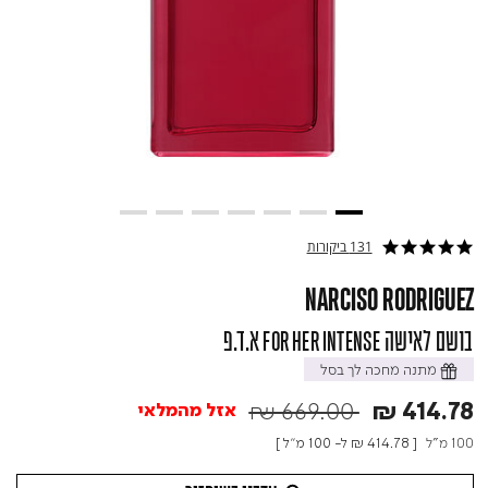
131 ביקורות
4.9 star rating
NARCISO RODRIGUEZ
בושם לאישה FOR HER INTENSE א.ד.פ
מתנה מחכה לך בסל
Price reduced from
to
₪ 669.00
₪ 414.78
אזל מהמלאי
100 מ"ל
[
₪ 414.78
ל- 100 מ"ל ]