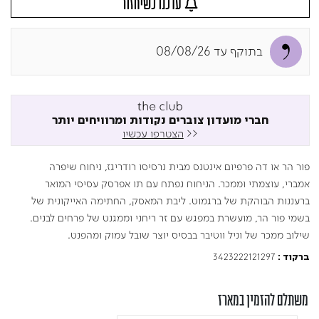
עדכנו כשיחזור
בתוקף עד 08/08/26
חברי מועדון צוברים נקודות ומרוויחים יותר
<<
הצטרפו עכשיו
פור הר או דה פרפיום אינטנס מבית נרסיסו רודריגז, ניחוח שיפרה
אמברי, עוצמתי וממכר. הניחוח נפתח עם תו אפרסק עסיסי המואר
ברעננות הבוהקת של ברגמוט. ליבת המאסק, החתימה האייקונית של
בשמי פור הר, מועשרת במפגש עם זר ריחני וממגנט של פרחים לבנים.
שילוב ממכר של וניל ווטיבר בבסיס יוצר שובל עמוק ומהפנט.
3423222121297
ברקוד :
משתלם להזמין במארז