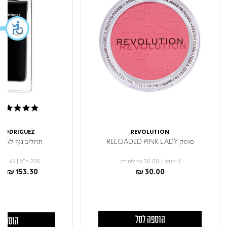
5.0 star rating
 RODRIGUEZ
REVOLUTION
סומק RELOADED PINK LADY
תחליב גוף לאישה  HER
1 יחידה
|
₪ 30.00
ליחידה
200 מ"ל
|
 76.65
uced from
to
₪ 153.30
₪ 30.00
הוספה לסל
הוספה 