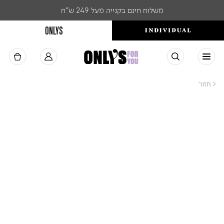
משלוח חינם בקנייה מעל 249 ש"ח
ONLYS
< חזור