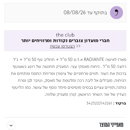
בתוקף עד 08/08/26
חברי מועדון צוברים נקודות ומרוויחים יותר
<<
הצטרפו עכשיו
מארז לאישה RADIANTE א.ד.פ 50 מ"ל + תחליב גוף 50 מ"ל + ג'ל
רחצה 50 מ"ל . ניחוח מאסקי עצי, המעניק תחושה של רוגע כשעוטף
ברכות את העור. תווים פרחוניים של ציפורן ופריחת התפוז פותחים את
הניחוח, מובילים אל ליבה רכה ומלטפת של מאסק, וטיבר לבן ופרח
כותנה.תוויים עציים בבסיס מוסיפים מימד נוסף של עושר. כמו הליטוף
העדין של אור השחר הראשון, קורן ומעניק שלווה.
3423222142261
ברקוד :
מאפייני המוצר