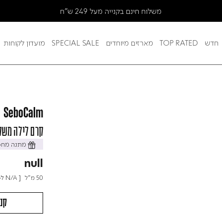
משלוח חינם בקנייה מעל 249 ש"ח
חדש
TOP RATED
מארזים מיוחדים
SPECIAL SALE
מועדון לקוחות
SeboCalm
קרם לילה משק
מתנה מחכה
null
50 מ"ל
[
N/A
ל- 100 מ
קני