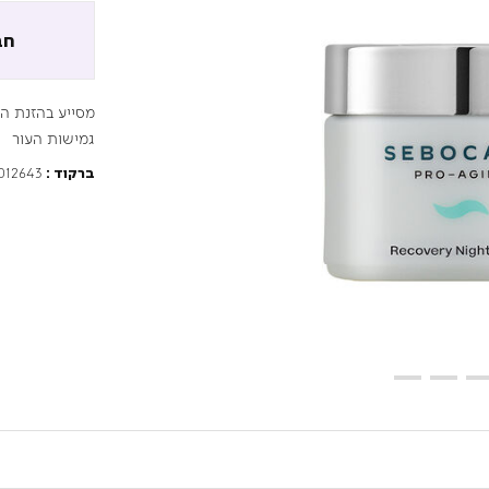
חב
מסייע בהזנת ה
גמישות העור
012643
ברקוד :