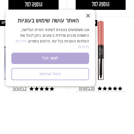
הוספה לסל
הוספה לסל
×
האתר עושה שימוש בעוגיות
SPECIAL OFFER
SPECIAL OFFER
אנו משתמשים בעוגיות לשיפור חוויית הגלישה,
התאמת תכנים ומדידת ביצועים. ניתן לנהל את
העדפות העוגיות בכל עת. פרטים נוספים.
מדיניות
פרטיות
לאשר הכל
ניהול העדפות
33 ביקורות
2 ביקורות
4.8 star rating
5.0 star rating
הנחת מדרגות בקופון BIGGER
הנחה 10% בקוד BIGGER
REVLON
REVOLUTION
שפתון וגלוס COLORSTAY
קונטור קיט ULTRAFAIR
OVERTIME
1 יחידה
|
₪ 80.00
ליחידה
1 יחידה
|
₪ 24.00
ליחידה
₪ 80.00
₪ 24.00