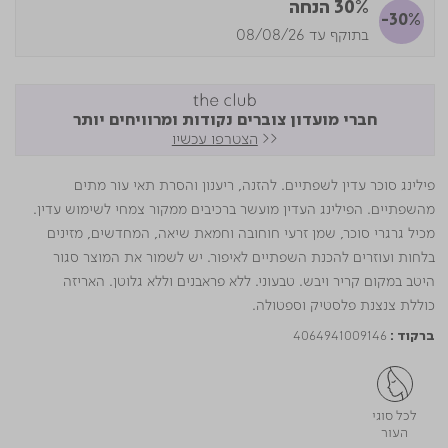
30% הנחה
-30%
בתוקף עד 08/08/26
חברי מועדון צוברים נקודות ומרוויחים יותר
<<
הצטרפו עכשיו
פילינג סוכר עדין לשפתיים. להזנה, ריענון והסרת תאי עור מתים
מהשפתיים. הפילינג העדין מועשר ברכיבים ממקור צמחי לשימוש עדין.
מכיל גרגרי סוכר, שמן זרעי חוחובה וחמאת שיאה, המחדשים, מזינים
בלחות ועוזרים להכנת השפתיים לאיפור. יש לשמור את המוצר סגור
היטב במקום קריר ויבש. טבעוני. ללא פראבנים וללא גלוטן. האריזה
כוללת צנצנת פלסטיק וספטולה.
4064941009146
ברקוד :
לכל סוגי
העור