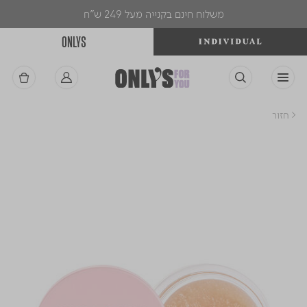
משלוח חינם בקנייה מעל 249 ש"ח
ONLYS
< חזור