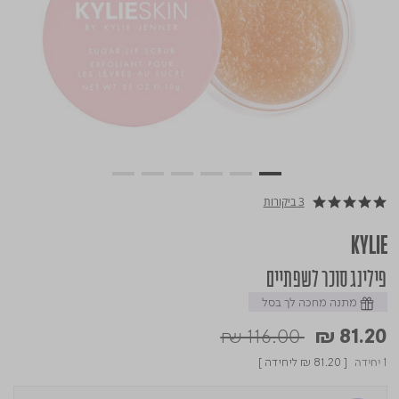
3 ביקורות
5.0 star rating
KYLIE
פילינג סוכר לשפתיים
מתנה מחכה לך בסל
Price reduced from
to
₪ 116.00
₪ 81.20
1 יחידה
[
₪ 81.20
ליחידה ]