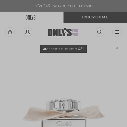
משלוח חינם בקנייה מעל 249 ש"ח
ONLYS
< חזור
481 מתעניינים במוצר זה