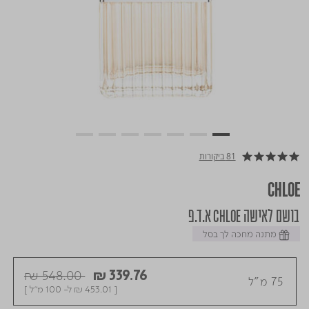
81 ביקורות
5.0 star rating
CHLOE
בושם לאישה CHLOE א.ד.פ
מתנה מחכה לך בסל
Price reduced from
to
₪ 548.00
₪ 339.76
75 מ"ל
[
₪ 453.01
ל- 100 מ"ל ]