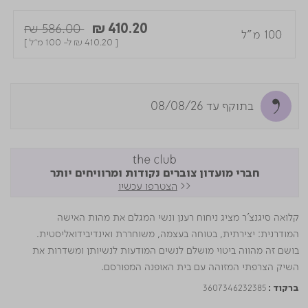
Price reduced from
to
₪ 586.00
₪ 410.20
100 מ"ל
[
₪ 410.20
ל- 100 מ"ל ]
בתוקף עד 08/08/26
חברי מועדון צוברים נקודות ומרוויחים יותר
<<
הצטרפו עכשיו
קלואה סיגנצ'ר מציג ניחוח רענן ונשי המגלם את מהות האישה
המודרנית: יצירתית, בטוחה בעצמה, משוחררת ואינדיבידואליסטית.
בושם זה מהווה ביטוי מושלם לנשים המודעות לנשיותן ומשדרות את
השיק הצרפתי המזוהה עם בית האופנה המפורסם.
3607346232385
ברקוד :