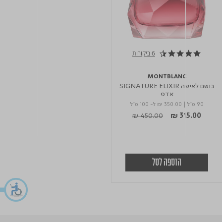
6 ביקורות
4.3 star rating
MONTBLANC
בושם לאישה SIGNATURE ELIXIR
אדפ
90 מ"ל
|
₪ 350.00
ל- 100 מ"ל
Price reduced from
to
₪ 450.00
₪ 315.00
הוספה לסל