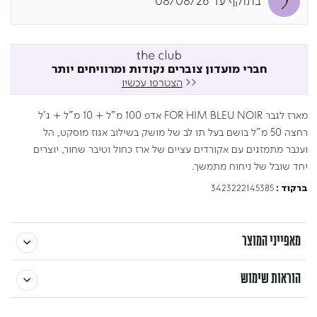
בתוקף עד 08/08/26
חברי מועדון צוברים נקודות ומרוויחים יותר
<<
הצטרפו עכשיו
מארז לגבר FOR HIM BLEU NOIR אדפ 100 מ"ל + 10 מ"ל + ג'ל
רחצה 50 מ"ל בושם בעל תו לב של מושק בשילוב אגוז מוסקט, הל
וענבר מתמזגים עם אקורדים עציים של ארז כחול וטיבר שחור, יוצרים
יחד שובל של ניחוח מתמשך.
3423222145385
ברקוד :
מאפייני המוצר
הוראות שימוש