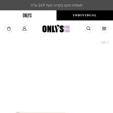
משלוח חינם בקנייה מעל 249 ש"ח
ONLYS
< חזור