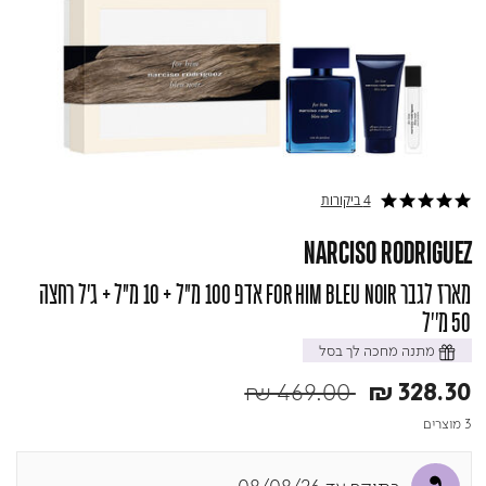
4 ביקורות
5.0 star rating
NARCISO RODRIGUEZ
מארז לגבר FOR HIM BLEU NOIR אדפ 100 מ"ל + 10 מ"ל + ג'ל רחצה
50 מ''ל
מתנה מחכה לך בסל
Price reduced from
to
₪ 469.00
₪ 328.30
3 מוצרים