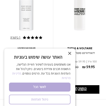
1 ביקורת
5.0 star rating
ZADIG & VOLTAIRE
ISSEY MIYAKE
×
דאודורנט ספריי לאישה
דאודורנט ספריי לגבר
האתר עושה שימוש בעוגיות
100 מ"ל
|
₪ 59.95
ל- 100 מ"ל
150 מ"ל
|
₪ 74.20
ל- 100 מ"ל
אנו משתמשים בעוגיות לשיפור חוויית הגלישה,
Price reduced from
to
Price reduced from
to
₪ 109.00
₪ 59.95
₪ 159.00
₪ 111.30
התאמת תכנים ומדידת ביצועים. ניתן לנהל את
העדפות העוגיות בכל עת. פרטים נוספים.
מדיניות
פרטיות
לאשר הכל
הוספה לסל
הוספה לסל
ניהול העדפות
NEW
-20%