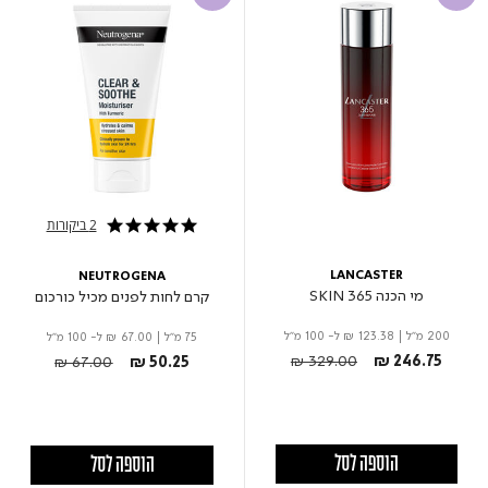
2 ביקורות
5.0 star rating
LANCASTER
NEUTROGENA
מי הכנה 365 SKIN
קרם לחות לפנים מכיל כורכום
200 מ"ל
|
₪ 123.38
ל- 100 מ"ל
75 מ"ל
|
₪ 67.00
ל- 100 מ"ל
Price reduced from
to
Price reduced from
to
₪ 329.00
₪ 246.75
₪ 67.00
₪ 50.25
הוספה לסל
הוספה לסל