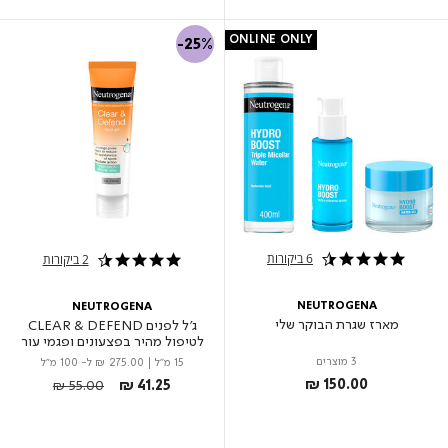
ONLINE ONLY
-25%
6 ביקורות
2 ביקורות
4.3 star rating
4.5 star rating
NEUTROGENA
NEUTROGENA
מארז שגרת הבוקר שלי
ג'ל לפנים CLEAR & DEFEND
לטיפול מהיר בפצעונים ופגמי עור
3 מוצרים
15 מ"ל
|
₪ 275.00
ל- 100 מ"ל
Price reduced from
to
₪ 150.00
₪ 55.00
₪ 41.25