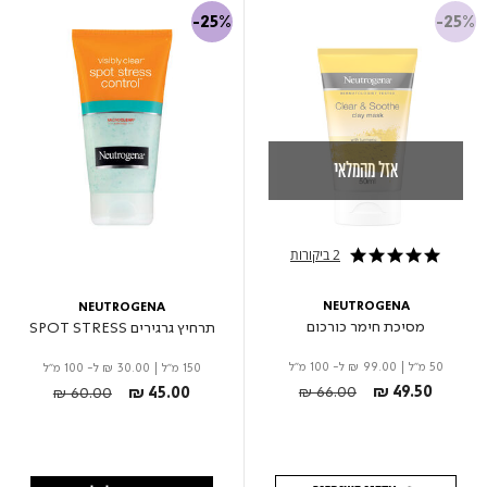
-25%
-25%
אזל מהמלאי
2 ביקורות
5.0 star rating
NEUTROGENA
NEUTROGENA
מסיכת חימר כורכום
תרחיץ גרגירים SPOT STRESS
50 מ"ל
|
₪ 99.00
ל- 100 מ"ל
150 מ"ל
|
₪ 30.00
ל- 100 מ"ל
Price reduced from
to
Price reduced from
to
₪ 66.00
₪ 49.50
₪ 60.00
₪ 45.00