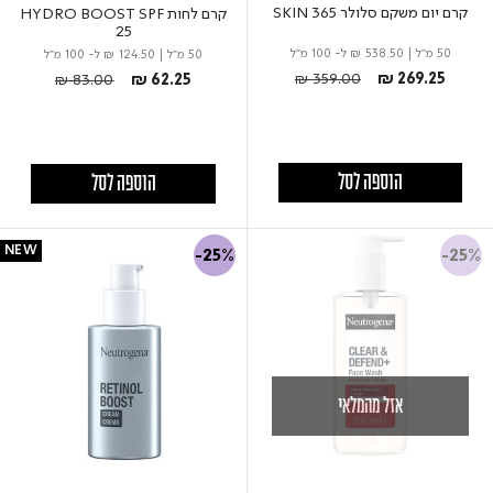
קרם יום משקם סלולר 365 SKIN
קרם לחות HYDRO BOOST SPF
25
50 מ"ל
|
₪ 538.50
ל- 100 מ"ל
50 מ"ל
|
₪ 124.50
ל- 100 מ"ל
Price reduced from
to
Price reduced from
to
₪ 359.00
₪ 269.25
₪ 83.00
₪ 62.25
הוספה לסל
הוספה לסל
NEW
-25%
-25%
אזל מהמלאי