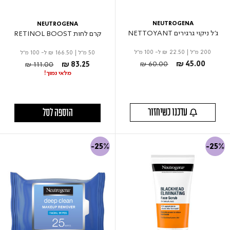
NEUTROGENA
NEUTROGENA
ג'ל ניקוי גרגירים NETTOYANT
קרם לחות RETINOL BOOST
200 מ"ל
|
₪ 22.50
ל- 100 מ"ל
50 מ"ל
|
₪ 166.50
ל- 100 מ"ל
Price reduced from
to
Price reduced from
to
₪ 60.00
₪ 45.00
₪ 111.00
₪ 83.25
מלאי נמוך!
עדכנו כשיחזור
הוספה לסל
-25%
-25%