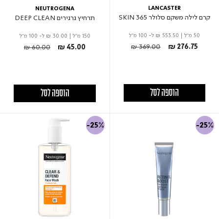
LANCASTER
NEUTROGENA
קרם לילה משקם סלולר 365 SKIN
תרחיץ גרגירים DEEP CLEAN
50 מ"ל
|
₪ 553.50
ל- 100 מ"ל
150 מ"ל
|
₪ 30.00
ל- 100 מ"ל
Price reduced from
to
Price reduced from
to
₪ 369.00
₪ 276.75
₪ 60.00
₪ 45.00
הוספה לסל
הוספה לסל
-25%
-25%