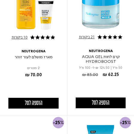
21 ביקורות
10 ביקורות
4.8 star rating
5.0 star rating
NEUTROGENA
NEUTROGENA
קרם לחות AQUA GEL
מארז מושלם לעור זוהר
HYDROBOOST
50 מ"ל
|
₪ 124.50
ל- 100 מ"ל
2 מוצרים
Price reduced from
to
₪ 83.00
₪ 62.25
₪ 70.00
הוספה לסל
הוספה לסל
-25%
-25%