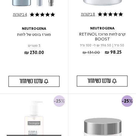
8 ביקורות
4 ביקורות
5.0 star rating
5.0 star rating
NEUTROGENA
NEUTROGENA
קרם לחות מרוכז RETINOL
מארז בוסט של לחות
BOOST
50 מ"ל
|
₪ 196.50
ל- 100 מ"ל
3 מוצרים
Price reduced from
to
₪ 131.00
₪ 98.25
₪ 230.00
עדכנו כשיחזור
עדכנו כשיחזור
-25%
-25%