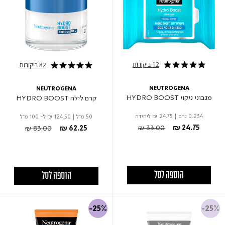
12 ביקורות
82 ביקורות
5.0 star rating
4.9 star rating
NEUTROGENA
NEUTROGENA
מגבוני ניקוי HYDRO BOOST
קרם לילה HYDRO BOOST
0.234 גרם
|
₪ 24.75
ליחידה
50 מ"ל
|
₪ 124.50
ל- 100 מ"ל
Price reduced from
to
Price reduced from
to
₪ 33.00
₪ 24.75
₪ 83.00
₪ 62.25
הוספה לסל
הוספה לסל
-25%
-25%