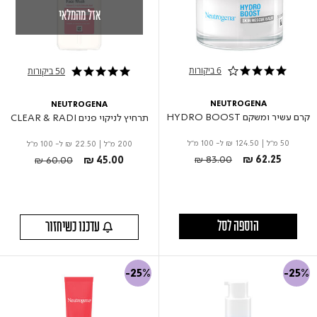
אזל מהמלאי
6 ביקורות
50 ביקורות
4.0 star rating
5.0 star rating
NEUTROGENA
NEUTROGENA
קרם עשיר ומשקם HYDRO BOOST
תרחיץ לניקוי פנים CLEAR & RADI
50 מ"ל
|
₪ 124.50
ל- 100 מ"ל
200 מ"ל
|
₪ 22.50
ל- 100 מ"ל
Price reduced from
to
Price reduced from
to
₪ 83.00
₪ 62.25
₪ 60.00
₪ 45.00
הוספה לסל
עדכנו כשיחזור
-25%
-25%