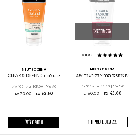
אזל מהמלאי
1 ביקורת
5.0 star rating
NEUTROGENA
NEUTROGENA
ניוטרוג'ינה תרחיץ קליר&רדיאנט
קרם לחות CLEAR & DEFEND
150 מ"ל
|
₪ 30.00
ל- 100 מ"ל
50 מ"ל
|
₪ 105.00
ל- 100 מ"ל
Price reduced from
to
Price reduced from
to
₪ 60.00
₪ 45.00
₪ 70.00
₪ 52.50
עדכנו כשיחזור
הוספה לסל