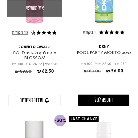
אזל מהמלאי
1 ביקורת
13 ביקורות
5.0 star rating
4.5 star rating
DKNY
ROBERTO CAVALLI
מיסט POOL PARTY MOJITO
מיסט לגוף ולשיער BOLD
BLOSSOM
250 מ"ל
|
₪ 22.40
ל- 100 מ"ל
250 מ"ל
|
₪ 24.92
ל- 100 מ"ל
Price reduced from
to
Price reduced from
to
₪ 80.00
₪ 56.00
₪ 89.00
₪ 62.30
הוספה לסל
עדכנו כשיחזור
LAST CHANCE
-30%