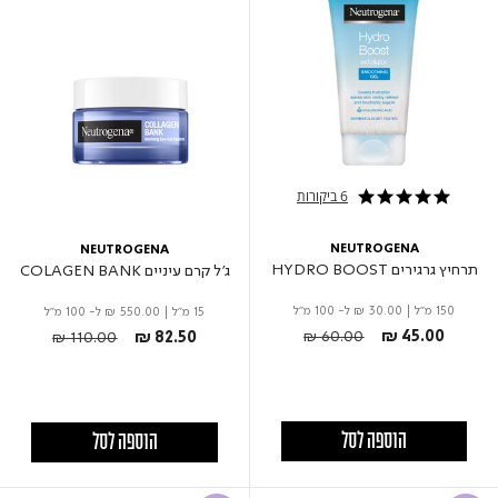
6 ביקורות
4.8 star rating
NEUTROGENA
NEUTROGENA
תרחיץ גרגירים HYDRO BOOST
ג'ל קרם עיניים COLAGEN BANK
150 מ"ל
|
₪ 30.00
ל- 100 מ"ל
15 מ"ל
|
₪ 550.00
ל- 100 מ"ל
Price reduced from
to
Price reduced from
to
₪ 60.00
₪ 45.00
₪ 110.00
₪ 82.50
הוספה לסל
הוספה לסל