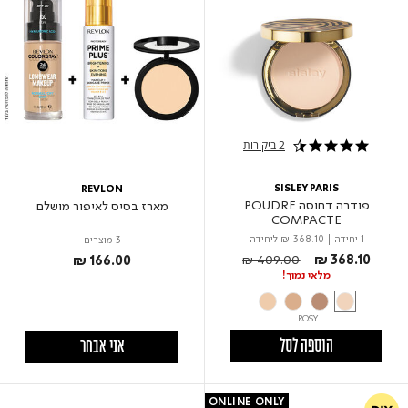
2 ביקורות
4.5 star rating
SISLEY PARIS
REVLON
פודרה דחוסה POUDRE
מארז בסיס לאיפור מושלם
COMPACTE
1 יחידה
|
₪ 368.10
ליחידה
3 מוצרים
Price reduced from
to
₪ 409.00
₪ 368.10
₪ 166.00
מלאי נמוך!
ROSY
הוספה לסל
אני אבחר
ONLINE ONLY