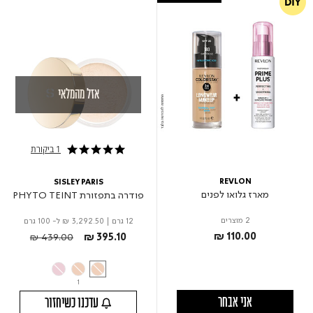
אזל מהמלאי
1 ביקורת
5.0 star rating
REVLON
SISLEY PARIS
מארז גלואו לפנים
פודרה בתפזורת PHYTO TEINT
2 מוצרים
12 גרם
|
₪ 3,292.50
ל- 100 גרם
Price reduced from
to
₪ 110.00
₪ 439.00
₪ 395.10
1
אני אבחר
עדכנו כשיחזור